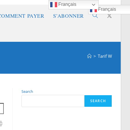
Français
Français
COMMENT PAYER
S’ABONNER
Toggle
website
>
Tarif W
search
Search
SEARCH