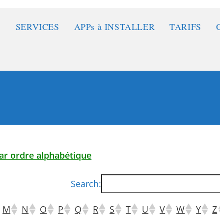
SERVICES
APPs à INSTALLER
TARIFS
par ordre alphabétique
Search:
M
N
O
P
Q
R
S
T
U
V
W
Y
Z