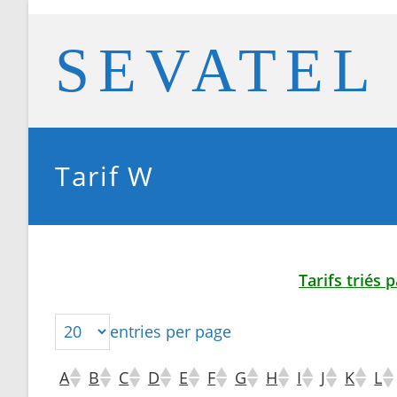
Skip
to
SEVATEL
content
Tarif W
Tarifs triés 
entries per page
A
B
C
D
E
F
G
H
I
J
K
L