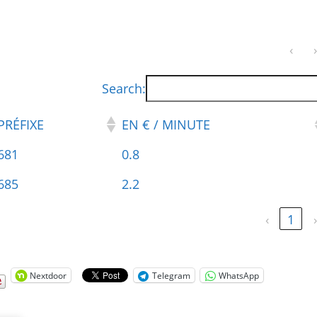
‹
›
Search:
PRÉFIXE
EN € / MINUTE
681
0.8
685
2.2
‹
1
›
Nextdoor
Telegram
WhatsApp