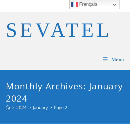
Skip
Français
to
content
SEVATEL
Menu
Monthly Archives: January
2024
>
2024
>
January
>
Page 2