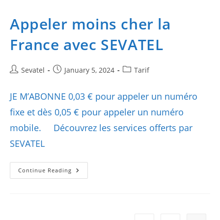
Appeler moins cher la
France avec SEVATEL
Post
Post
Post
Sevatel
January 5, 2024
Tarif
author:
published:
category:
JE M’ABONNE 0,03 € pour appeler un numéro
fixe et dès 0,05 € pour appeler un numéro
mobile. Découvrez les services offerts par
SEVATEL
Appeler
Continue Reading
Moins
Cher
La
France
Avec
SEVATEL