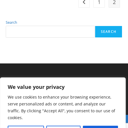
1
2
Go to the previous pag
Search
SEARCH
We value your privacy
We use cookies to enhance your browsing experience,
serve personalized ads or content, and analyze our
traffic. By clicking "Accept All", you consent to our use of
cookies.
Déclaration de la politique de confidentialité
Conditions générales d’utilisation
Contact